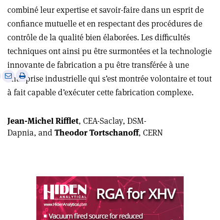
combiné leur expertise et savoir-faire dans un esprit de
confiance mutuelle et en respectant des procédures de
contrôle de la qualité bien élaborées. Les difficultés
techniques ont ainsi pu être surmontées et la technologie
innovante de fabrication a pu être transférée à une
e
Print
Share
Share
entreprise industrielle qui s’est montrée volontaire et tout
this
on
via
à fait capable d’exécuter cette fabrication complexe.
article
Linkedin
email
Jean-Michel Rifflet
, CEA-Saclay, DSM-
Dapnia, and
Theodor Tortschanoff
, CERN