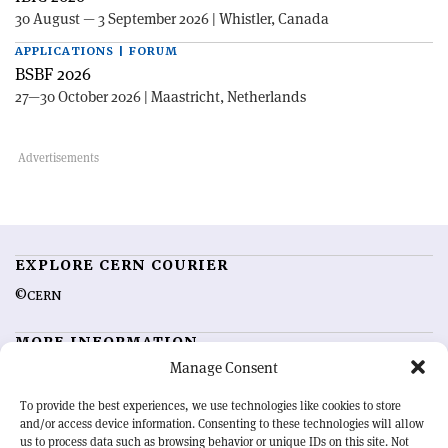
30 August — 3 September 2026 | Whistler, Canada
APPLICATIONS | FORUM
BSBF 2026
27—30 October 2026 | Maastricht, Netherlands
EXPLORE CERN COURIER
©CERN
MORE INFORMATION
Manage Consent
About CERN Courier
Feedback
Advertising options
Sign up for alerting
To provide the best experiences, we use technologies like cookies to store
and/or access device information. Consenting to these technologies will allow
us to process data such as browsing behavior or unique IDs on this site. Not